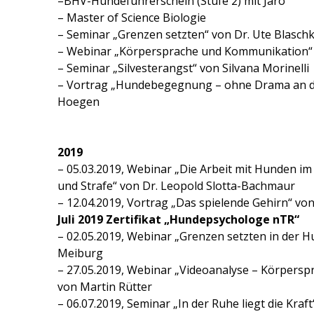
–BHV-Hundeführerschein (Stufe 2) mit Jaro
– Master of Science Biologie
– Seminar „Grenzen setzten“ von Dr. Ute Blasch
– Webinar „Körpersprache und Kommunikation“ 
– Seminar „Silvesterangst“ von Silvana Morinelli
– Vortrag „Hundebegegnung – ohne Drama an de
Hoegen
2019
– 05.03.2019, Webinar „Die Arbeit mit Hunden i
und Strafe“ von Dr. Leopold Slotta-Bachmaur
– 12.04.2019, Vortrag „Das spielende Gehirn“ vo
Juli 2019 Zertifikat „Hundepsychologe nTR“
– 02.05.2019, Webinar „Grenzen setzten in der 
Meiburg
– 27.05.2019, Webinar „Videoanalyse – Körpers
von Martin Rütter
– 06.07.2019, Seminar „In der Ruhe liegt die Kra