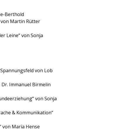
ke-Berthold
von Martin Rütter
r Leine“ von Sonja
m Spannungsfeld von Lob
n Dr. Immanuel Birmelin
Hundeerziehung“ von Sonja
prache & Kommunikation“
ft“ von Maria Hense