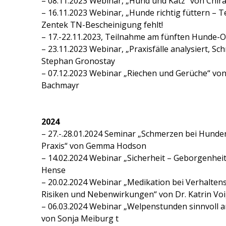
– 08.11.2023 Webinar, „Hund und Katz“ von Chira
– 16.11.2023 Webinar, „Hunde richtig füttern – Te
Zentek TN-Bescheinigung fehlt!
– 17.-22.11.2023, Teilnahme am fünften Hunde-
– 23.11.2023 Webinar, „Praxisfälle analysiert, Schr
Stephan Gronostay
– 07.12.2023 Webinar „Riechen und Gerüche“ von 
Bachmayr
2024
– 27.-.28.01.2024 Seminar „Schmerzen bei Hunde
Praxis“ von Gemma Hodson
– 14.02.2024 Webinar „Sicherheit – Geborgenhei
Hense
– 20.02.2024 Webinar „Medikation bei Verhaltens
Risiken und Nebenwirkungen“ von Dr. Katrin Voi
– 06.03.2024 Webinar „Welpenstunden sinnvoll a
von Sonja Meiburg t