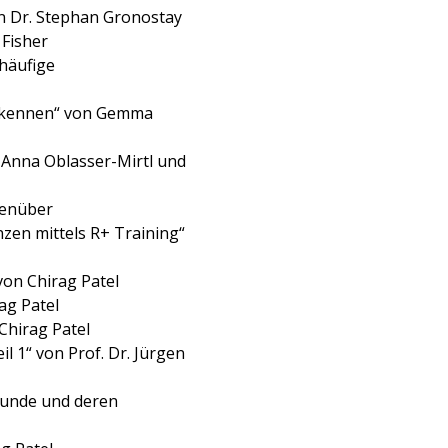
on Dr. Stephan Gronostay
 Fisher
 häufige
erkennen“ von Gemma
n Anna Oblasser-Mirtl und
genüber
en mittels R+ Training“
von Chirag Patel
ag Patel
Chirag Patel
il 1“ von Prof. Dr. Jürgen
hunde und deren