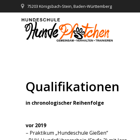
Zum
75203 Königsbach-Stein, Baden-Württemberg
Inhalt
springen
QUALIFIKATIONEN
Qualifikationen
in chronologischer Reihenfolge
vor 2019
– Praktikum „Hundeschule Gießen“