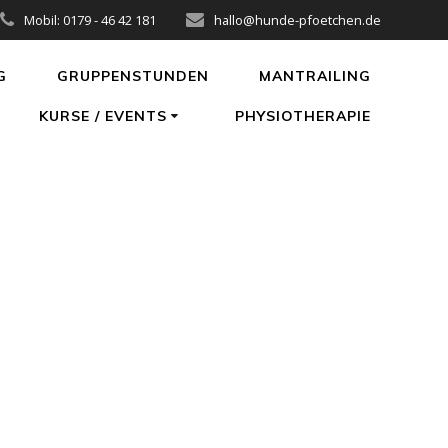
Mobil: 0179 - 46 42 181
hallo@hunde-pfoetchen.de
G
GRUPPENSTUNDEN
MANTRAILING
KURSE / EVENTS
PHYSIOTHERAPIE