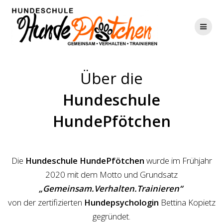
Zum
Inhalt
springen
ÜBER UNS
Über die
Hundeschule
HundePfötchen
Die
Hundeschule HundePfötchen
wurde im Frühjahr
2020 mit dem Motto und Grundsatz
„Gemeinsam.Verhalten.Trainieren“
von der zertifizierten
Hundepsychologin
Bettina Kopietz
gegründet.