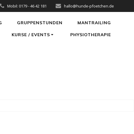
Mobil: 0179 - 46 42 181
hallo@hunde-pfoetchen.de
G
GRUPPENSTUNDEN
MANTRAILING
KURSE / EVENTS
PHYSIOTHERAPIE