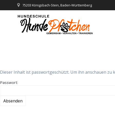
Zum
75203 Königsbach-Stein, Baden-Württemberg
Inhalt
springen
GESCHÜTZT: IBH VORBEREITUNGSKURS_7. PRAXIS
Dieser Inhalt ist passwortgeschützt. Um ihn anschauen zu 
Passwort: