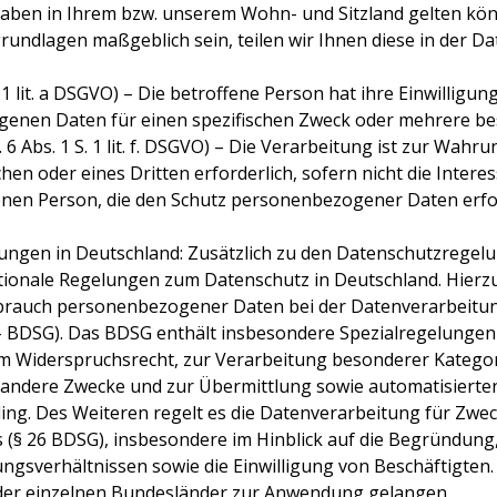
ben in Ihrem bzw. unserem Wohn- und Sitzland gelten könn
sgrundlagen maßgeblich sein, teilen wir Ihnen diese in der D
S. 1 lit. a DSGVO) – Die betroffene Person hat ihre Einwilligun
enen Daten für einen spezifischen Zweck oder mehrere b
. 6 Abs. 1 S. 1 lit. f. DSGVO) – Die Verarbeitung ist zur Wahr
hen oder eines Dritten erforderlich, sofern nicht die Inter
fenen Person, die den Schutz personenbezogener Daten erf
ungen in Deutschland: Zusätzlich zu den Datenschutzregel
ionale Regelungen zum Datenschutz in Deutschland. Hierz
brauch personenbezogener Daten bei der Datenverarbeitu
 BDSG). Das BDSG enthält insbesondere Spezialregelungen
m Widerspruchsrecht, zur Verarbeitung besonderer Kateg
r andere Zwecke und zur Übermittlung sowie automatisierte
ofiling. Des Weiteren regelt es die Datenverarbeitung für Zwe
 (§ 26 BDSG), insbesondere im Hinblick auf die Begründun
gsverhältnissen sowie die Einwilligung von Beschäftigten
der einzelnen Bundesländer zur Anwendung gelangen.