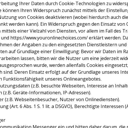
arbeitung Ihrer Daten durch Cookie-Technologien zu wide
Sie können Ihren Widerspruch zunächst mittels der Einstell
e Nutzung von Cookies deaktivieren (wobei hierdurch auch di
nkt werden kann). Ein Widerspruch gegen den Einsatz von 
ittels einer Vielzahl von Diensten, vor allem im Fall des T
o und https://www.youronlinechoices.com/ erklärt werden. 
hmen der Angaben zu den eingesetzten Dienstleistern und 
ten auf Grundlage einer Einwilligung: Bevor wir Daten im
arbeiten lassen, bitten wir die Nutzer um eine jederzeit wid
 ausgesprochen wurde, werden allenfalls Cookies eingesetzt,
h sind. Deren Einsatz erfolgt auf der Grundlage unseres Int
n Funktionsfähigkeit unseres Onlineangebotes.
utzungsdaten (z.B. besuchte Webseiten, Interesse an Inhalte
(z.B. Geräte-Informationen, IP-Adressen).
er (z.B. Webseitenbesucher, Nutzer von Onlinediensten).
ng (Art. 6 Abs. 1 S. 1 lit. a DSGVO), Berechtigte Interessen (Art
ger
Kommunikation Messenger ein und bitten daher darum, die 