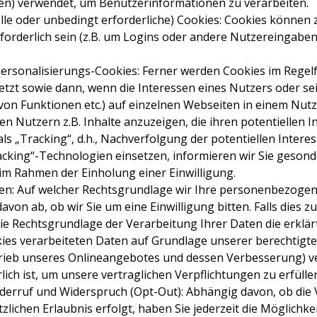
en) verwendet, um Benutzerinformationen zu verarbeiten.
elle oder unbedingt erforderliche) Cookies: Cookies können 
forderlich sein (z.B. um Logins oder andere Nutzereingaben
d Personalisierungs-Cookies: Ferner werden Cookies im Regel
zt sowie dann, wenn die Interessen eines Nutzers oder sei
von Funktionen etc.) auf einzelnen Webseiten in einem Nutz
den Nutzern z.B. Inhalte anzuzeigen, die ihren potentiellen 
ls „Tracking“, d.h., Nachverfolgung der potentiellen Interes
acking“-Technologien einsetzen, informieren wir Sie gesond
m Rahmen der Einholung einer Einwilligung.
en: Auf welcher Rechtsgrundlage wir Ihre personenbezogen
von ab, ob wir Sie um eine Einwilligung bitten. Falls dies zu
 die Rechtsgrundlage der Verarbeitung Ihrer Daten die erklär
kies verarbeiteten Daten auf Grundlage unserer berechtigte
trieb unseres Onlineangebotes und dessen Verbesserung) v
lich ist, um unsere vertraglichen Verpflichtungen zu erfülle
derruf und Widerspruch (Opt-Out): Abhängig davon, ob die
zlichen Erlaubnis erfolgt, haben Sie jederzeit die Möglichkeit