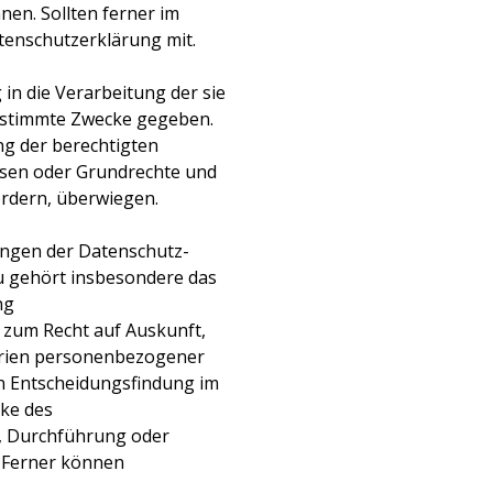
en. Sollten ferner im
atenschutzerklärung mit.
g in die Verarbeitung der sie
estimmte Zwecke gegeben.
ung der berechtigten
essen oder Grundrechte und
ordern, überwiegen.
ungen der Datenschutz-
u gehört insbesondere das
ng
 zum Recht auf Auskunft,
orien personenbezogener
n Entscheidungsfindung im
cke des
g, Durchführung oder
. Ferner können